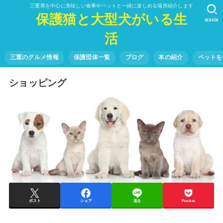
三重県を中心に美味しい食事やペットと一緒に楽しめる場所紹介します
保護猫と大型犬がいる生
SEARCH
活
三重のグルメ情報
保護団体一覧
ブログ
本の紹介
ペットを
ショッピング
ポスト
シェア
送る
Pocket