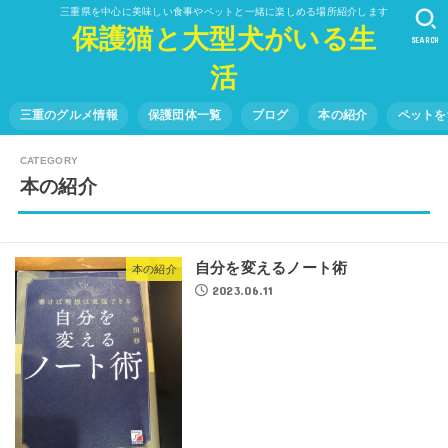
三重県を中心に美味しい食事やペットと一緒に楽しめる場所紹介します
保護猫と大型犬がいる生
SEARCH
活
三重のグルメ情報
保護団体一覧
ブログ
本の紹介
ペットを
本の紹介
自分を変えるノート術
本の紹介
2023.06.11