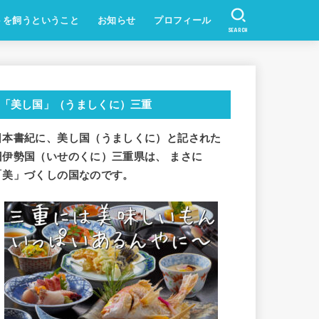
トを飼うということ
お知らせ
プロフィール
SEARCH
「美し国」（うましくに）三重
日本書紀に、美し国（うましくに）と記された
旧伊勢国（いせのくに）三重県は、 まさに
「美」づくしの国なのです。