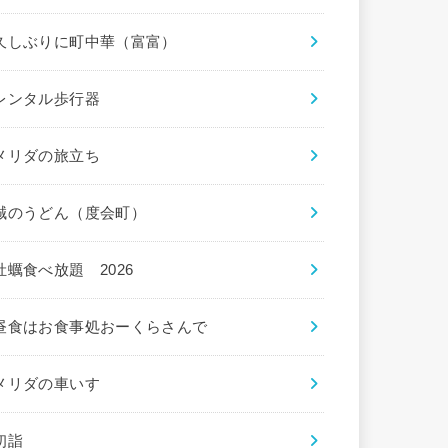
久しぶりに町中華（富富）
レンタル歩行器
メリダの旅立ち
誠のうどん（度会町）
牡蠣食べ放題 2026
昼食はお食事処おーくらさんで
メリダの車いす
初詣