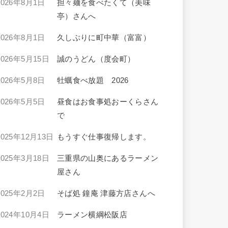
2026年8月1日
担々麺を食べたくて（美味
亭）さんへ
2026年8月1日
久しぶりに町中華（富富）
2026年5月15日
誠のうどん（度会町）
2026年5月8日
牡蠣食べ放題 2026
2026年5月5日
昼食はお食事処おーくらさん
で
2025年12月13日
もうすぐ仕事復帰します。
2025年3月18日
三重県の山奥にあるラーメン
屋さん
2025年2月2日
そば処 鐘庵 津藤方店さんへ
2024年10月4日
ラーメン横綱松阪店