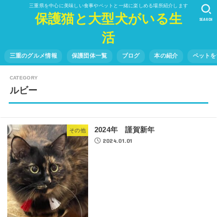
三重県を中心に美味しい食事やペットと一緒に楽しめる場所紹介します
保護猫と大型犬がいる生
SEARCH
活
三重のグルメ情報
保護団体一覧
ブログ
本の紹介
ペットを
ルビー
2024年 謹賀新年
その他
2024.01.01