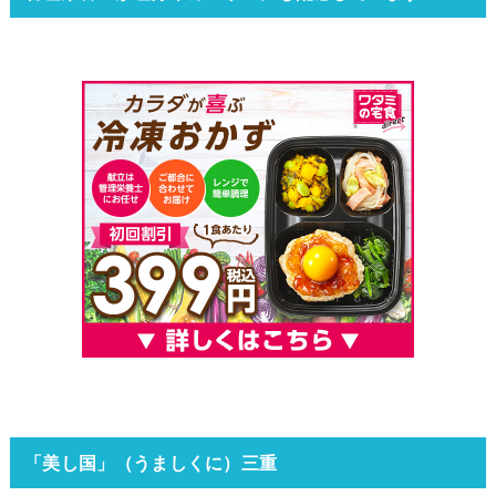
「美し国」（うましくに）三重