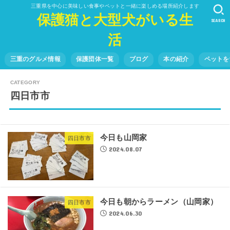
三重県を中心に美味しい食事やペットと一緒に楽しめる場所紹介します
保護猫と大型犬がいる生
SEARCH
活
三重のグルメ情報
保護団体一覧
ブログ
本の紹介
ペットを
四日市市
今日も山岡家
四日市市
2024.08.07
今日も朝からラーメン（山岡家）
四日市市
2024.06.30