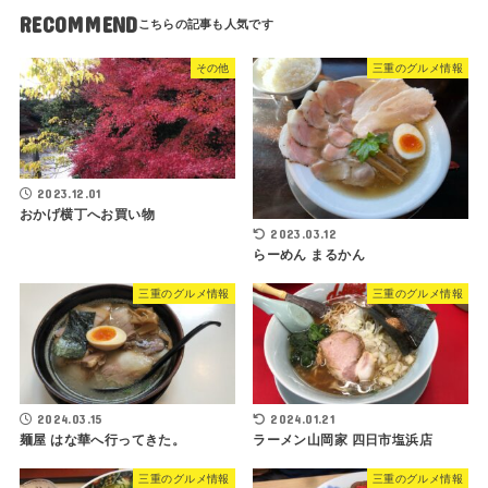
RECOMMEND
その他
三重のグルメ情報
2023.12.01
おかげ横丁へお買い物
2023.03.12
らーめん まるかん
三重のグルメ情報
三重のグルメ情報
2024.03.15
2024.01.21
麺屋 はな華へ行ってきた。
ラーメン山岡家 四日市塩浜店
三重のグルメ情報
三重のグルメ情報