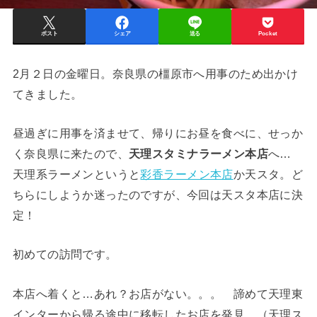
ポスト
シェア
送る
Pocket
2月２日の金曜日。奈良県の橿原市へ用事のため出かけ
てきました。
昼過ぎに用事を済ませて、帰りにお昼を食べに、せっか
く奈良県に来たので、
天理スタミナラーメン本店
へ…
天理系ラーメンというと
彩香ラーメン本店
か天スタ。ど
ちらにしようか迷ったのですが、今回は天スタ本店に決
定！
初めての訪問です。
本店へ着くと…あれ？お店がない。。。 諦めて天理東
インターから帰る途中に移転したお店を発見。（天理ス