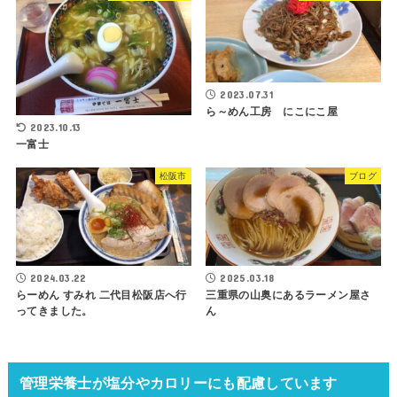
2023.07.31
ら～めん工房 にこにこ屋
2023.10.13
一富士
松阪市
ブログ
2024.03.22
2025.03.18
らーめん すみれ 二代目松阪店へ行
三重県の山奥にあるラーメン屋さ
ってきました。
ん
管理栄養士が塩分やカロリーにも配慮しています