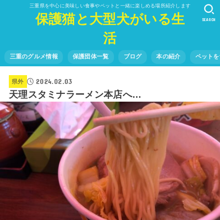
三重県を中心に美味しい食事やペットと一緒に楽しめる場所紹介します
保護猫と大型犬がいる生
SEARCH
活
三重のグルメ情報
保護団体一覧
ブログ
本の紹介
ペットを
2024.02.03
県外
天理スタミナラーメン本店へ…