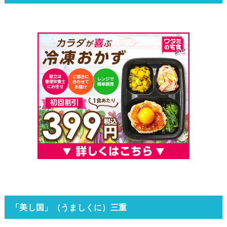
「美し国」（うましくに）三重