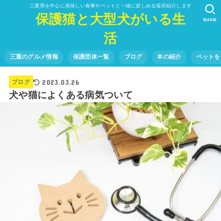
三重県を中心に美味しい食事やペットと一緒に楽しめる場所紹介します
保護猫と大型犬がいる生
SEARCH
活
三重のグルメ情報
保護団体一覧
ブログ
本の紹介
ペットを
2023.03.26
ブログ
犬や猫によくある病気ついて