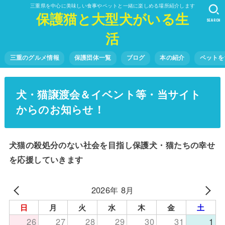
三重県を中心に美味しい食事やペットと一緒に楽しめる場所紹介します
保護猫と大型犬がいる生
SEARCH
活
三重のグルメ情報
保護団体一覧
ブログ
本の紹介
ペットを
犬・猫譲渡会＆イベント等・当サイト
からのお知らせ！
犬猫の殺処分のない社会を目指し保護犬・猫たちの幸せ
を応援していきます
2026年 8月
日
月
火
水
木
金
土
26
27
28
29
30
31
1