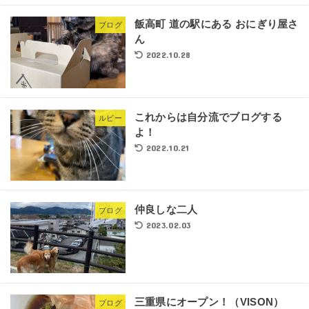
飯高町 道の駅にある おにぎり屋さ
ブログ
ん
2022.10.28
これからは自分流でブログする
ルビー
よ！
2022.10.21
仲良しな二人
ブログ
2023.02.03
三重県にオープン！（VISON）
ブログ