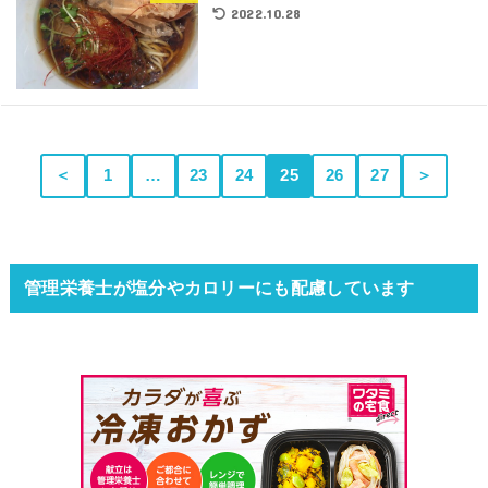
2022.10.28
＜
1
…
23
24
25
26
27
＞
管理栄養士が塩分やカロリーにも配慮しています